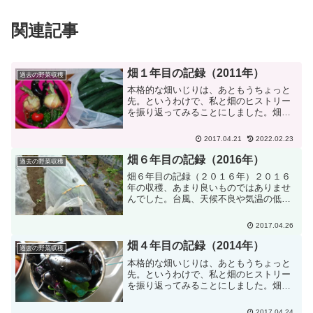
関連記事
畑１年目の記録（2011年）
過去の野菜収穫
本格的な畑いじりは、あともうちょっと
先。というわけで、私と畑のヒストリー
を振り返ってみることにしました。畑１
年目の記録（２０１１年）初めてなの
に、じゃがいも・トウモロコシ・枝豆・
2017.04.21
2022.02.23
玉ねぎ・長ネギ・・・20種類以上の野菜
に挑戦しました。この時は...
畑６年目の記録（2016年）
過去の野菜収穫
畑６年目の記録（２０１６年）２０１６
年の収穫、あまり良いものではありませ
んでした。台風、天候不良や気温の低さ
などもあり、ちょっとダメだったかな。
じゃがいもなんて、３割近くが腐ってい
2017.04.26
ました。収穫時、手に持ったらプチって
はじける腐りじゃがいもの...
畑４年目の記録（2014年）
過去の野菜収穫
本格的な畑いじりは、あともうちょっと
先。というわけで、私と畑のヒストリー
を振り返ってみることにしました。畑４
年目の記録（２０１４年）２０１４年の
収穫も上々でした。トマトもコロコロた
2017.04.24