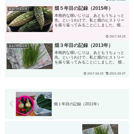
くさんできましたっ。甘さはどこかに置
き忘れてきたみたいに酸っ...
畑５年目の記録（2015年）
過去の野菜収穫
本格的な畑いじりは、あともうちょっと
先。というわけで、私と畑のヒストリー
を振り返ってみることにしました。畑５
年目の記録（２０１５年）２０１５年の
収穫も大満足でした。定番のじゃがい
2017.04.25
も・ピーマン・トウモロコシ等もうまく
できたし。作ってみたかった...
畑３年目の記録（2013年）
過去の野菜収穫
本格的な畑いじりは、あともうちょっと
先。というわけで、私と畑のヒストリー
を振り返ってみることにしました。 畑３
年目の記録（２０１３年） この年の７
月、大雨が５日くらい続いて畑が水田化
2017.04.23
2021.02.07
してしまいました。もうすぐとれるであ
ろうじゃがいもは、雨上...
畑１年目の記録（2011年）