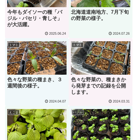
今年もダイソーの種「バ
北海道道南地方、7月下旬
ジル・パセリ・青しそ」
の野菜の様子。
が大活躍。
2025.06.24
2024.07.26
トマト
トマト
色々な野菜の種まき、３
色々な野菜の、種まきか
週間後の様子。
ら発芽までの記録を公開
します。
2024.04.07
2024.03.31
えごま
バジル