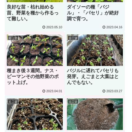
良好な苗・枯れ始める
ダイソーの種「バジ
苗、野菜を種から作るっ
ル」・「パセリ」が絶好
て難しい。
調で育つ。
2023.05.10
2023.04.16
えごま
えごま
種まき後３週間。ナス・
バジルに遅れてパセリも
ピーマンその他野菜のポ
発芽。えごまと大葉はと
ット上げ。
んでもない。
2023.04.01
2023.03.27
えごま
えごま