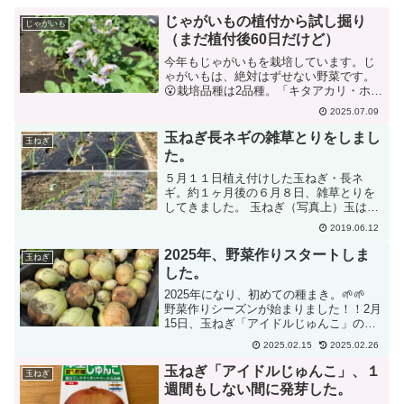
じゃがいもの植付から試し掘り
じゃがいも
（まだ植付後60日だけど）
今年もじゃがいもを栽培しています。じ
ゃがいもは、絶対はずせない野菜です。
😮栽培品種は2品種。「キタアカリ・ホッ
カイコガネ」です。キタアカリ→ホクホ
2025.07.09
ク・煮崩れするほどとろける・越冬で更
に甘くなるホッカイコガネ→大収穫・綺
玉ねぎ長ネギの雑草とりをしまし
玉ねぎ
麗な楕円形・フライドポ...
た。
５月１１日植え付けした玉ねぎ・長ネ
ギ。約１ヶ月後の６月８日、雑草とりを
してきました。 玉ねぎ（写真上）玉はま
だ大きくなっていないけれど、葉の部分
2019.06.12
が元気っぽい。 長ねぎ（写真下）落とし
込み栽培、今年は不調であまり根が付か
2025年、野菜作りスタートしま
玉ねぎ
なかった様子。 長ねぎ...
した。
2025年になり、初めての種まき。🌱🌱
野菜作りシーズンが始まりました！！2月
15日、玉ねぎ「アイドルじゅんこ」の種
まきをしました。今年も100均のミニプラ
2025.02.15
2025.02.26
ンターを中心に種をまきました。さあ、
発芽までドキドキしながらしばらく待ち
玉ねぎ「アイドルじゅんこ」、１
玉ねぎ
ます。作るご...
週間もしない間に発芽した。