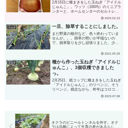
2月15日に種まきをした玉ねぎ「アイドル
じゅんこ」。ワッツ（100均）のミニプラ
ンターと、ホームセンターのセルトレイ
に種まき。育苗中、セルトレイ・ポット
2025.02.23
の受け皿として、ダイソーのアルミ深皿
を愛用しているのですが、去年より6割く
一旦、除草することにしました。
玉ねぎ
らい小さくなっ...
まだ野菜の植付など、色々終わっていま
せんが。。。雑草の勢いが半端ないの
で、雑草取りを少し頑張りました、少し
だけ。 玉葱の雑草取り。 長ねぎの雑草取
り。 ブロッコリー・サニーレタス・サン
2021.05.26
チュの雑草取り。 来週には、また雑草祭
りな気がするけれど...
種から作った玉ねぎ「アイドルじ
玉ねぎ
ゅんこ」、3個収穫できました
っ。
2月25日、紙コップに種まきをした玉ねぎ
「アイドルじゅんこ」のリベンジ。そう
リベンジ。残念ながら、昨年はコロコロ
小さな玉ねぎしか収穫できませんでし
2023.07.08
た。そこで今年も「アイドルじゅんこ」
に挑戦。本日7月8日、3個収穫できまし
た。直径8センチ。昨...
オクラのビニールトンネルを外す。オク
ラは品種によって生育の差があるらし