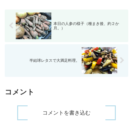
きしました。ラクチン。4月27日には、ポ
ツポツと発芽が始ま...
本日の人参の様子（種まき後、約２か
月。）
半結球レタスで大満足料理。
コメント
コメントを書き込む