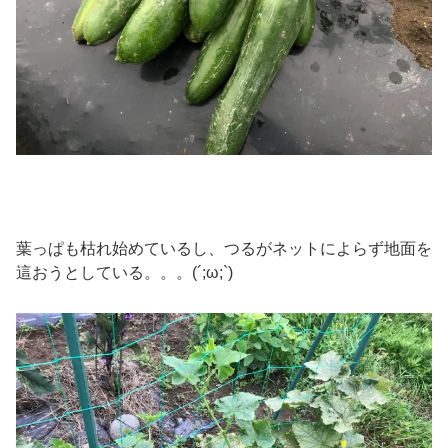
葉っぱも枯れ始めているし、つるがネットによらず地面を
這おうとしている。。。(´;ω;`)