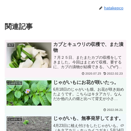
hatakepco
関連記事
カブとキュウリの収穫で、また漬
カブ
物
７月２５日、またまたカブの収穫をして
きました。今回はまとめて収穫。要する
に、カブの漬物が結構できる。＼(^o^)
／ 同じく収穫してきたミニキュウリ。大
2020.07.25
2022.02.23
量に実をつけていました、４株で２６
本。株も疲れたのか枯れ始めてます。
じゃがいもにお花が咲いたっ。
じゃがいも
😓 この「ゲランドの塩...
6月18日のじゃがいも畑。お花が咲き始め
たようです。こちらはキタアカリ。なん
だか他の人の畑と比べて背丈が小さ
い。。。土寄せ・追肥を行ってきたので
大丈夫かな？早く揚げて食べたい。とに
2022.06.21
かくフライドポテトにして食べたい。🥔
🥔本格的な収穫は8月前後...
じゃがいも、無事発芽してます。
じゃがいも
4月23日に植え付けをしたじゃがいも。🥔
（キタアカリ・ホッカイコガネ）5月14日