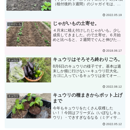
（植付後約３週間）のジャガイモは、こ
のようになりました。しっかりと発芽し
ています。🤗 左がキタアカリ、右がホ
2022.05.19
ッカイコガネ。今年は２列のみです。そ
の他に緑に見える...
じゃがいもの土寄せ。
じゃがいも
４月末に植え付けしたじゃがいも。少し
成長してきました。ので土寄せ。６月始
めと比べると、２週間でぐんと伸びた感
じ。６月２日。６月１６日。上から写真
をとったので、じゃがいもが、そんな伸
2018.06.17
びていない感じ。に、見えます
が・・・。横から見ると結構成長し...
キュウリはそろそろ終わりごろ。
キュウリ
8月6日のキュウリの様子です。基本は週
末しか畑に行けない＝キュウリ巨大化。
カゴに入っているキュウリは全てオーバ
ーサイズですよ。🙈病気なのか、ほぼ枯
れて終わり頃。それでもたくさん食べら
2022.08.12
れたので満足です。まだ上の葉は青いか
ら、収穫出来たら嬉しい...
キュウリの種まきからポット上げ
キュウリ
まで
今年もキュウリをたくさん収穫した
い！！今回はフリーダム（いぼなしキュ
ウリ）・できすぎなるなる（ミディサイ
ズのキュウリ）の２種に挑戦。4月23日、
2022.05.12
ジフィーセブン42ｍｍにキュウリを種ま