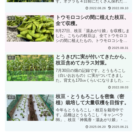
す。オクラも４日前にたくさん採れたけ
れど、また採れました。背丈も高い株で
2022.08.26
2022.09.10
130㎝くらいになりました。低い株は10㎝
前後で高低差激しい。🙊逆光だったよう
トウモロコシの間に植えた枝豆、
枝豆
で、ほぼ色がとん...
全て収穫。
8月27日、枝豆「湯あがり娘」を収穫しま
した。こちらの枝豆は、全てトウモロコ
シの間に植えたもの。トウモロコシを収
穫して全て倒した結果、枝豆だけとな
2025.08.31
り、風であおられるようになる。🤡マル
チ栽培で土寄せもしていない為、風に弱
とうきびに実が付いてきたから、
枝豆
い。強風で倒れまくり。...
枝豆含めてカラス対策。
7月30日の畑の記録です。とうもろこし
（白いおおもの）に実がついてきまし
た。背丈も170㎝くらいになりました。雑
草については見えないことになっていま
2022.08.03
す。今回は2段目以降をヤングコーンとし
てしっかり採って、大きなトウモロコシ
枝豆・とうもろこしを密集（密
枝豆
を収穫したい。😍結...
植）栽培して大量収穫を目指す。
今年もとうもろこし・枝豆を栽培中で
す。品種はとうもろこし「キャンベラ
86」、枝豆「神風香・湯あがり娘」・
「黒えだまめ黒錦」夏の主食を枝豆にし
2025.06.20
2025.06.21
て、ダイエットをするつもり。やせるつ
もり。😮お気に入りのとうもろこし種