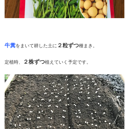
牛糞
２粒ずつ
をまいて耕した土に
種まき。
２株ずつ
定植時、
植えていく予定です。