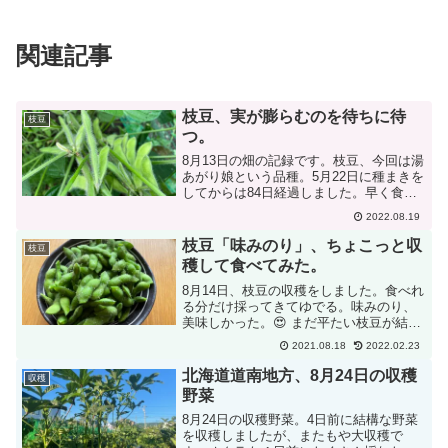
関連記事
枝豆、実が膨らむのを待ちに待
枝豆
つ。
8月13日の畑の記録です。枝豆、今回は湯
あがり娘という品種。5月22日に種まきを
してからは84日経過しました。早く食べ
たくて食べたくて。実が膨らむのを待ち
2022.08.19
わびています。動物🦝に取られないよう
に、今年初めて枝豆・とうきび用にネッ
枝豆「味みのり」、ちょこっと収
枝豆
トも設置。高さ...
穫して食べてみた。
8月14日、枝豆の収穫をしました。食べれ
る分だけ採ってきてゆでる。味みのり、
美味しかった。😍 まだ平たい枝豆が結構
あったので、また来週食べる分だけ採っ
2021.08.18
2022.02.23
てこよう。 背丈が小さいとか、粒が1-2個
入りが多いとか、雑草のはびこりが気に
北海道道南地方、8月24日の収穫
収穫
なるけれど。...
野菜
8月24日の収穫野菜。4日前に結構な野菜
を収穫しましたが、またもや大収穫で