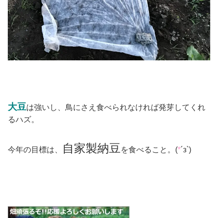
大豆
は強いし、鳥にさえ食べられなければ発芽してくれ
るハズ。
自家製納豆
今年の目標は、
を食べること。(
*
´з`)