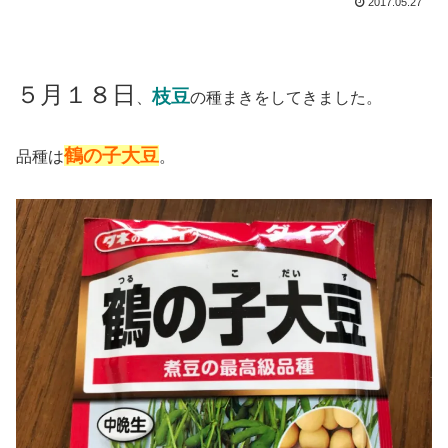
2017.05.27
５月１８日
枝豆
、
の種まきをしてきました。
鶴の子大豆
品種は
。