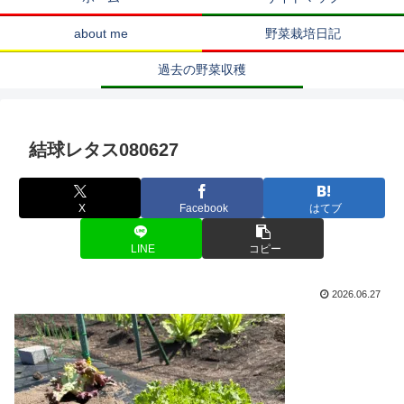
about me
野菜栽培日記
過去の野菜収穫
結球レタス080627
X
Facebook
はてブ
LINE
コピー
2026.06.27