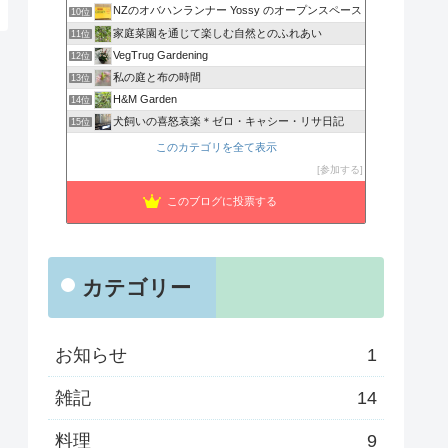
NZのオバハンランナー Yossy のオープンスペース
10位
家庭菜園を通じて楽しむ自然とのふれあい
11位
VegTrug Gardening
12位
私の庭と布の時間
13位
H&M Garden
14位
犬飼いの喜怒哀楽＊ゼロ・キャシー・リサ日記
15位
このカテゴリを全て表示
参加する
このブログに投票する
カテゴリー
お知らせ
1
雑記
14
料理
9