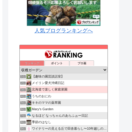
人気ブログランキングへ
ランキング
ポイント
ブロ画
【趣味の園芸談話室】
1位
メイリン愛犬沖縄日記
2位
北海道で楽しく家庭菜園
3位
うちのおにわ
4位
キキのママの薬草園
5位
Mary's Garden
6位
なるほど なっちゃんのあらふぉー日記
7位
季節のはなし
8位
ワイナリーの見える丘で田舎暮らし〜10年越しの夢叶えました〜
9位