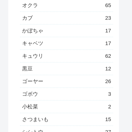
オクラ
65
カブ
23
かぼちゃ
17
キャベツ
17
キュウリ
62
黒豆
12
ゴーヤー
26
ゴボウ
3
小松菜
2
さつまいも
15
シシトウ
27