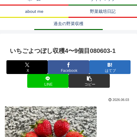
about me
野菜栽培日記
過去の野菜収穫
いちごよつぼし収穫4〜9個目080603-1
X
Facebook
はてブ
LINE
コピー
2026.06.03