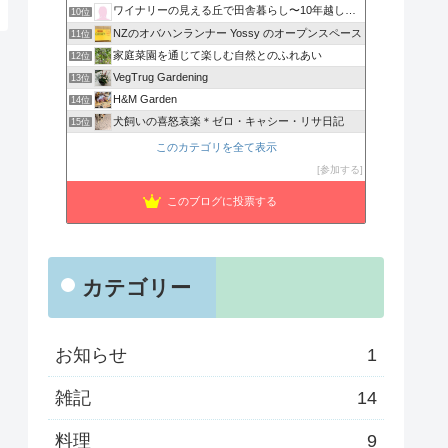
ワイナリーの見える丘で田舎暮らし〜10年越しの夢叶えました〜
10位
NZのオバハンランナー Yossy のオープンスペース
11位
家庭菜園を通じて楽しむ自然とのふれあい
12位
VegTrug Gardening
13位
H&M Garden
14位
犬飼いの喜怒哀楽＊ゼロ・キャシー・リサ日記
15位
このカテゴリを全て表示
参加する
このブログに投票する
カテゴリー
お知らせ
1
雑記
14
料理
9