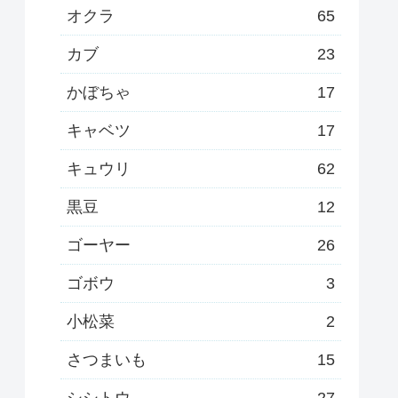
オクラ
65
カブ
23
かぼちゃ
17
キャベツ
17
キュウリ
62
黒豆
12
ゴーヤー
26
ゴボウ
3
小松菜
2
さつまいも
15
シシトウ
27