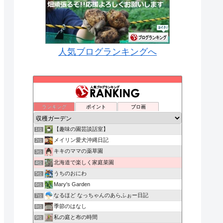
人気ブログランキングへ
ランキング
ポイント
ブロ画
【趣味の園芸談話室】
1位
メイリン愛犬沖縄日記
2位
キキのママの薬草園
3位
北海道で楽しく家庭菜園
4位
うちのおにわ
5位
Mary's Garden
6位
なるほど なっちゃんのあらふぉー日記
7位
季節のはなし
8位
私の庭と布の時間
9位