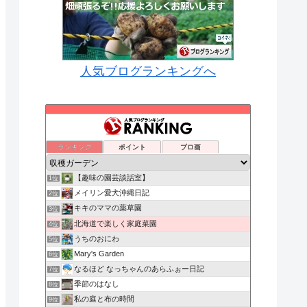
人気ブログランキングへ
ランキング
ポイント
ブロ画
【趣味の園芸談話室】
1位
メイリン愛犬沖縄日記
2位
キキのママの薬草園
3位
北海道で楽しく家庭菜園
4位
うちのおにわ
5位
Mary's Garden
6位
なるほど なっちゃんのあらふぉー日記
7位
季節のはなし
8位
私の庭と布の時間
9位