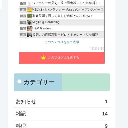
ワイナリーの見える丘で田舎暮らし〜10年越しの夢叶えました〜
10位
NZのオバハンランナー Yossy のオープンスペース
11位
家庭菜園を通じて楽しむ自然とのふれあい
12位
VegTrug Gardening
13位
H&M Garden
14位
犬飼いの喜怒哀楽＊ゼロ・キャシー・リサ日記
15位
このカテゴリを全て表示
参加する
このブログに投票する
カテゴリー
お知らせ
1
雑記
14
料理
9