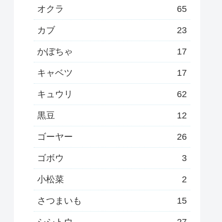
オクラ
65
カブ
23
かぼちゃ
17
キャベツ
17
キュウリ
62
黒豆
12
ゴーヤー
26
ゴボウ
3
小松菜
2
さつまいも
15
シシトウ
27