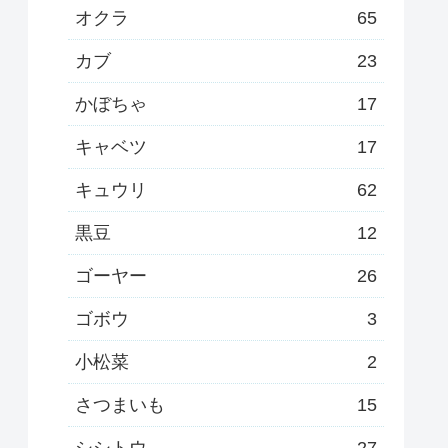
オクラ
65
カブ
23
かぼちゃ
17
キャベツ
17
キュウリ
62
黒豆
12
ゴーヤー
26
ゴボウ
3
小松菜
2
さつまいも
15
シシトウ
27