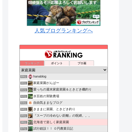
人気ブログランキングへ
ランキング
ポイント
ブロ画
hanablog
89位
家庭菜園がんばー
90位
愛っちの週末家庭菜園＆ときどき磯釣り
91位
水百姓の実験農場
92位
自由気ままなブログ
93位
きままに菜園、ときどき釣り
94位
『スープの冷めない距離』の呪縛。。。
95位
北海道で楽しく家庭菜園
96位
試行錯誤！！ ０円農業日記
97位