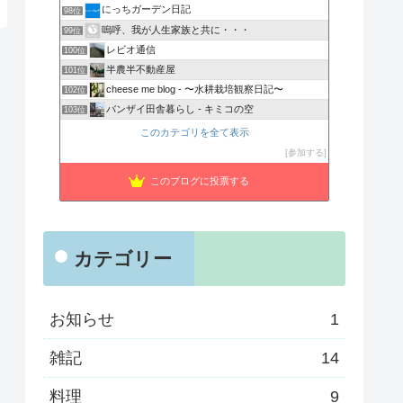
にっちガーデン日記
98位
嗚呼、我が人生家族と共に・・・
99位
レビオ通信
100位
半農半不動産屋
101位
cheese me blog - 〜水耕栽培観察日記〜
102位
バンザイ田舎暮らし - キミコの空
103位
このカテゴリを全て表示
参加する
このブログに投票する
カテゴリー
お知らせ
1
雑記
14
料理
9